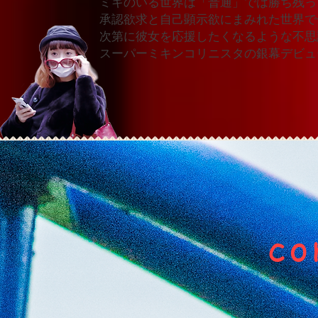
ミキのいる世界は「普通」では勝ち残っ
承認欲求と自己顕示欲にまみれた世界で
次第に彼女を応援したくなるような不思
​スーパーミキンコリニスタの銀幕デビ
co