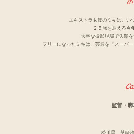
​エキストラ女優のミキは、い
２５歳を迎える今
大事な撮影現場で失態を
フリーになったミキは、芸名を『スーパー
Ca
監督・脚
松川星 芝崎