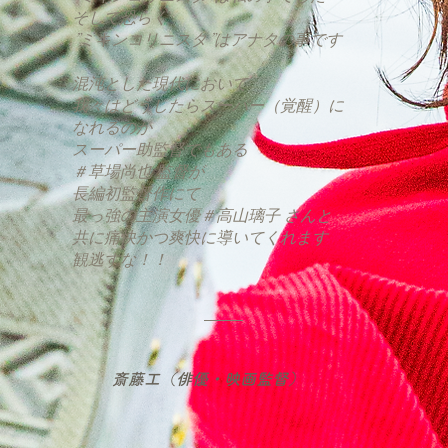
そして恐らく
”ミキンコリニスタ”はアナタの事です
混沌とした現代において
我々はどうしたらスーパー（覚醒）に
なれるのか
スーパー助監督でもある
＃草場尚也 監督が
長編初監督作にて
最っ強の主演女優＃高山璃子 さんと
共に痛快かつ爽快に導いてくれます
観逃すな！！
斎藤工（俳優・映画監督）