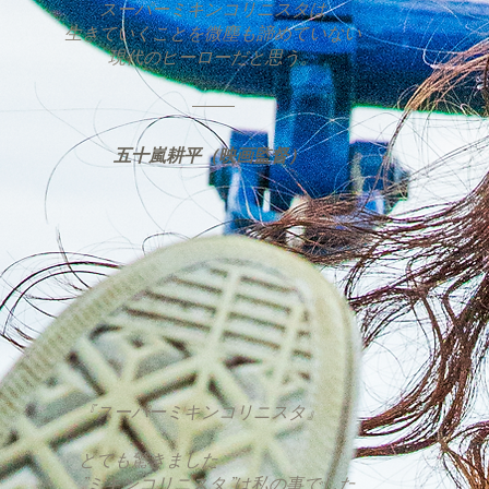
スーパーミキンコリニスタは
生きていくことを微塵も諦めていない
​現代のヒーローだと思う。
​五十嵐耕平（映画監督）
『スーパーミキンコリニスタ』
とても驚きました
”ミキンコリニスタ”は私の事でした