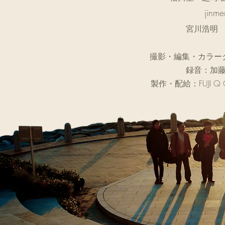
jinmen
宮川浩明
撮影・編集・カラ
録音：加
​製作・配給：FUJI Q