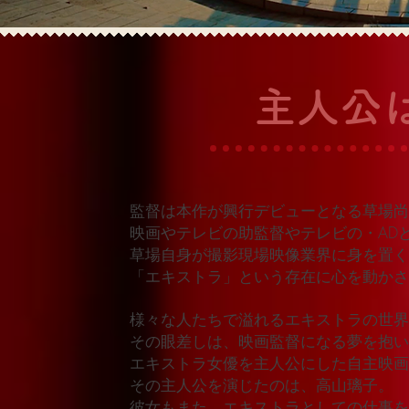
​主人公
監督は本作が興行デビューとなる草場尚
映画やテレビの助監督やテレビの・AD
草場自身が撮影現場映像業界に身を置く
「エキストラ」という存在に心を動か
様々な人たちで溢れるエキストラの世界
その眼差しは、映画監督になる夢を抱い
エキストラ女優を主人公にした自主映画
その主人公を演じたのは、高山璃子。
彼女もまた、エキストラとしての仕事を