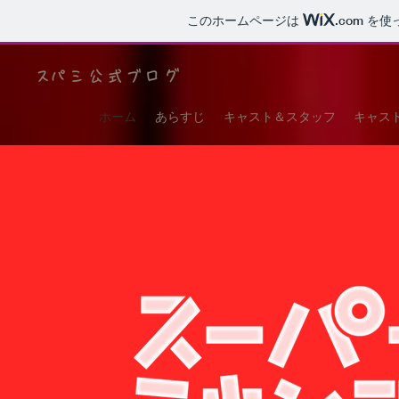
このホームページは
.com
を使
​スパミ公式ブログ
ホーム
あらすじ
キャスト＆スタッフ
キャス