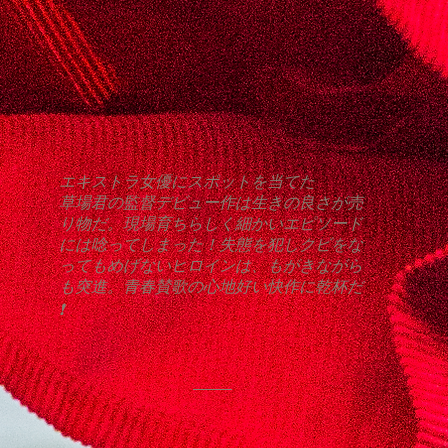
エキストラ女優にスポットを当てた
草場君の監督デビュー作は生きの良さが売
り物だ。現場育ちらしく細かいエピソード
には唸ってしまった！失態を犯しクビをな
ってもめげないヒロインは、もがきながら
も突進。青春賛歌の心地好い快作に乾杯だ
❗️