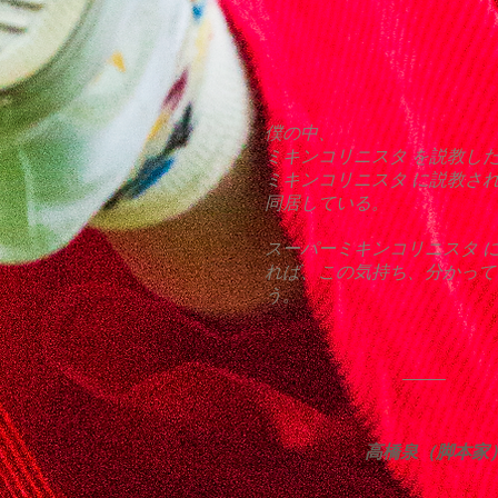
僕の中、
ミキンコリニスタ を説教し
ミキンコリニスタ に説教さ
同居している。
スーパーミキンコリニスタ 
れば、この気持ち、​分かっ
う。
高橋泉（脚本家